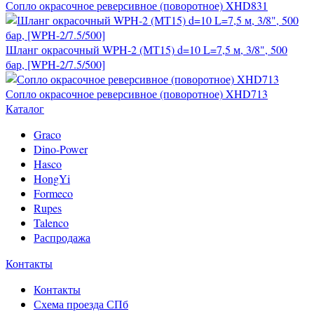
Сопло окрасочное реверсивное (поворотное) XHD831
Шланг окрасочный WPH-2 (МТ15) d=10 L=7,5 м, 3/8", 500
бар, [WPH-2/7.5/500]
Сопло окрасочное реверсивное (поворотное) XHD713
Каталог
Graco
Dino-Power
Hasco
HongYi
Formeco
Rupes
Talenco
Распродажа
Контакты
Контакты
Схема проезда СПб