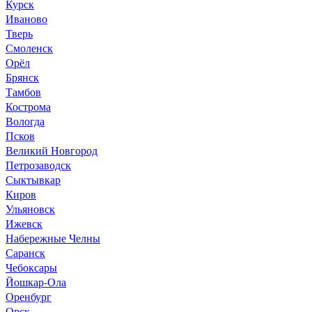
Курск
Иваново
Тверь
Смоленск
Орёл
Брянск
Тамбов
Кострома
Вологда
Псков
Великий Новгород
Петрозаводск
Сыктывкар
Киров
Ульяновск
Ижевск
Набережные Челны
Саранск
Чебоксары
Йошкар-Ола
Оренбург
Орск