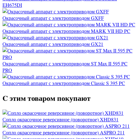
EH675DI
Окрасочный аппарат с электроприводом GXFF
Окрасочный аппарат с электроприводом MARK VII HD PC
Окрасочный аппарат с электроприводом GX21
Окрасочный аппарат с электроприводом ST Max II 595 PC
PRO
Окрасочный аппарат с электроприводом Classic S 395 PC
C этим товаром покупают
Сопло окрасочное реверсивное (поворотное) XHD831
Сопло окрасочное реверсивное (поворотное) ASPRO 211