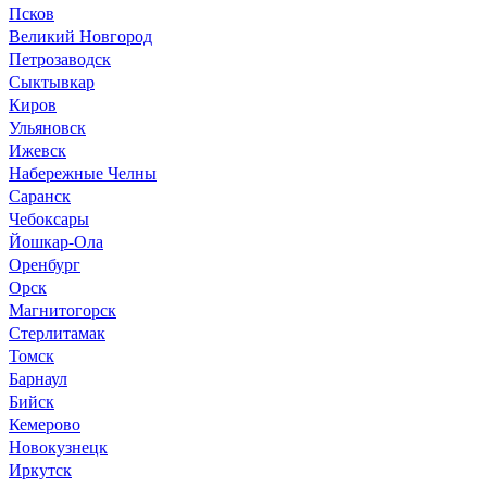
Псков
Великий Новгород
Петрозаводск
Сыктывкар
Киров
Ульяновск
Ижевск
Набережные Челны
Саранск
Чебоксары
Йошкар-Ола
Оренбург
Орск
Магнитогорск
Стерлитамак
Томск
Барнаул
Бийск
Кемерово
Новокузнецк
Иркутск